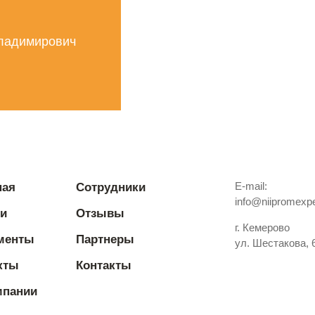
Владимирович
E-mail:
ная
Сотрудники
info@niipromexpe
ги
Отзывы
г. Кемерово
менты
Партнеры
ул. Шестакова, 
кты
Контакты
мпании