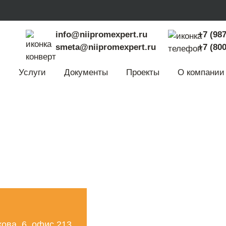
info@niipromexpert.ru
+7 (987
smeta@niipromexpert.ru
+7 (800
Услуги
Документы
Проекты
О компании
кова, 6, офис 213