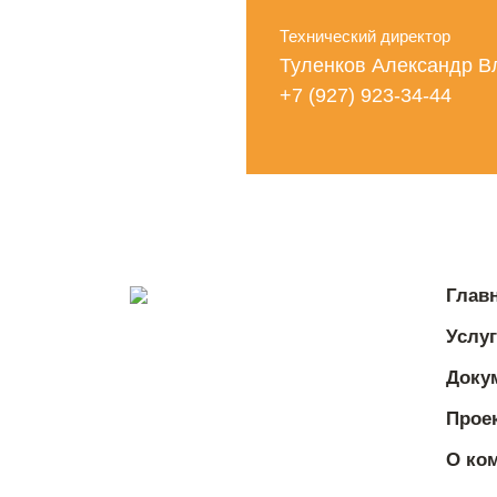
Технический директор
Туленков Александр 
+7 (927) 923-34-44
Глав
Услу
Доку
Прое
О ко